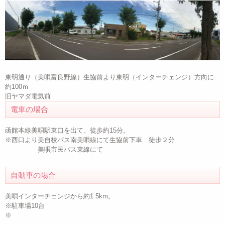
東明通り（美唄富良野線）生協前より東明（インターチェンジ）方向に
約100ｍ
旧ヤマダ電気前
電車の場合
函館本線美唄駅東口を出て、徒歩約15分。
※西口より美自校バス南美唄線にて生協前下車 徒歩２分
美唄市民バス東線にて
自動車の場合
美唄インターチェンジから約1.5km。
※駐車場10台
※